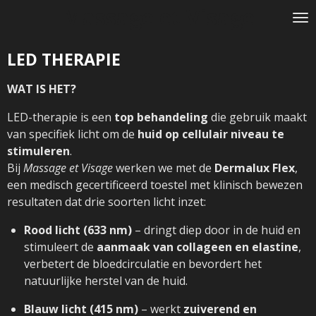
Massage et Visage
Ga
direct
naar
LED THERAPIE
de
hoofdinhoud
WAT IS HET?
LED-therapie is een
top behandeling
die gebruik maakt
van specifiek licht om de
huid op cellulair niveau te
stimuleren
.
Bij
Massage et Visage
werken we met de
Dermalux Flex
,
een medisch gecertificeerd toestel met klinisch bewezen
resultaten dat drie soorten licht inzet:
Rood licht (633 nm)
– dringt diep door in de huid en
stimuleert de
aanmaak van collageen en elastine
,
verbetert de bloedcirculatie en bevordert het
natuurlijke herstel van de huid.
Blauw licht (415 nm)
– werkt
zuiverend en