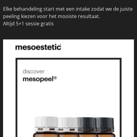
Elke behandeling start met een intake zodat we de juiste
peeling kiezen voor het mooiste resultaat.
Altijd 5+1 sessie gratis