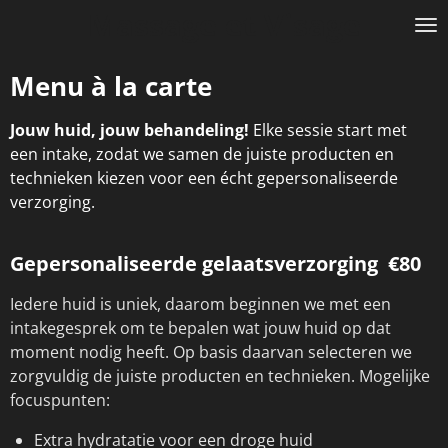
Massage et Visage
Ga
direct
naar
Menu à la carte
de
hoofdinhoud
Jouw huid, jouw behandeling!
Elke sessie start met
een intake, zodat we samen de juiste producten en
technieken kiezen voor een écht gepersonaliseerde
verzorging.
Gepersonaliseerde gelaatsverzorging €80
Iedere huid is uniek, daarom beginnen we met een
intakegesprek om te bepalen wat jouw huid op dat
moment nodig heeft. Op basis daarvan selecteren we
zorgvuldig de juiste producten en technieken. Mogelijke
focuspunten:
Extra hydratatie voor een droge huid