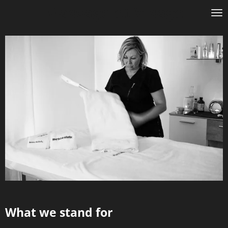
Massage et Visage
Ga
direct
naar
de
hoofdinhoud
What we stand for